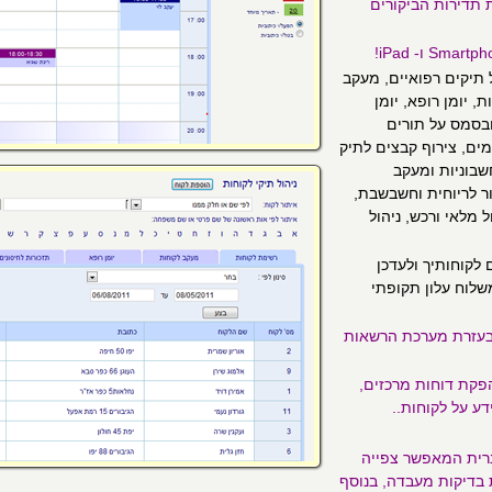
 תדירות הביקורים
 תיקים רפואיים, מעקב
 יומן רופא, יומן
ובסמס על תורים
ים, צירוף קבצים לתיק
שבוניות ומעקב
ר לריוחית וחשבשבת,
 מלאי ורכש, ניהול
לקוחותיך ולעדכן
לוח עלון תקופתי
בעזרת מערכת הרשאות
פקת דוחות מרכזים,
ע על לקוחות..
רית המאפשר צפייה
 בדיקות מעבדה, בנוסף