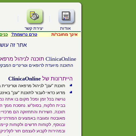
אודות
יצירת קשר
אינך מחובר/ת
טרם נרשמת?
כניס
אתר זה עושה
Online
Clinica
תוכנה לניהול מרפאה
התוכנה מיועדת לרופאים וטרינרים המבק
הייתרונות של
Online
Clinica
תוכנת "ענן" לניהול מרפאה וטרינרית ב
מדוע כדאי לעבור לתוכנת "ענן" באינ
נגישה בכל זמן ומכל מקום בו אתה נ
בבית הלקוח, בסופ"ש. נחסכת ממך הדא
תוכנה, השירות והתחזוקה הם מרכזיים
מאובטח ומגובה באמצעים המודרניים ו
ובנוסף, לקוחות חדשים ולקוחות קיימי
ובמהירות לקבוע לעצמם תור לקליניק