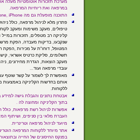
מערכת תזכורות אוטומטיות מעלה את
במרפאה ואת ריוחיות המרפאה.
התוכנה מופעלת גם מה Smartphone, iPhone ו- iPad!
פתרון מלא לניהול מרפאה, כולל ניהול
טיפולים, מעקב משימות ומעקב לקוחות,
קליניקה רב מטפלים, תזכורות במייל 
שנקבעו, בדיקות מעבדה, הפקת מרשמ
המטופל, דוחו"ת על מכירות ,הפקת ח
תשלומים, סליקת כרטיס אשראי, קישו
מעקב הוצאות, הגדרת מחירונים, ניהול
עובדי מרפאה ועוד...
מאפשרת לך לשמור על קשר שוטף עם 
אותם בחדשות הקליניקה באמצעות מש
ללקוחות.
אבטחת נתונים והגבלת גישה למידע 
בתוך הקליניקה ומחוצה לה .
אפשרות לניהול רשת מרפאות, כולל ה
העברת מלאי בין סניפים, ושיתוף המיד
מיועד לניהול מרפאה וטרינרית.
אתר מיוחד ללקוחות המרפאה הוטרינ
בפנקס החיסונים של החייה ובתוצאות