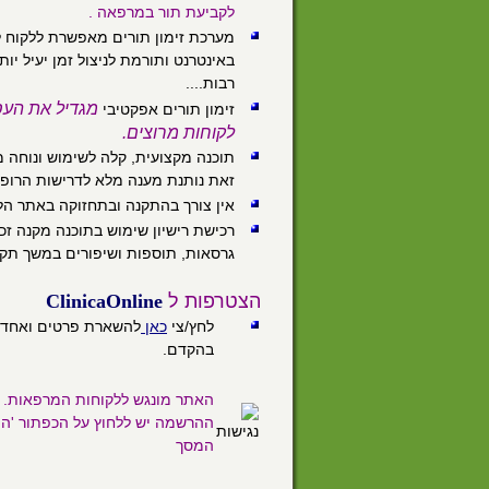
לקביעת תור במרפאה .
מערכת זימון תורים מאפשרת ללקוח ל
באינטרנט ותורמת לניצול זמן יעיל יות
רבות....
מגדיל את העס
זימון תורים אפקטיבי
לקוחות מרוצים.
תוכנה מקצועית, קלה לשימוש ונוחה 
זאת נותנת מענה מלא לדרישות הרופא
אין צורך בהתקנה ובתחזוקה באתר הל
רכישת רישיון שימוש בתוכנה מקנה זכ
גרסאות, תוספות ושיפורים במשך תקו
הצטרפות ל
Online
Clinica
לחץ/צי
כאן
להשארת פרטים ואחד מנ
בהקדם.
האתר מונגש ללקוחות המרפאות. 
ההרשמה יש ללחוץ על הכפתור 'הפ
המסך